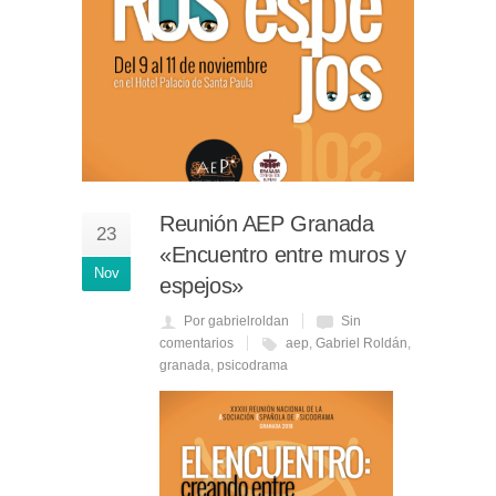
Reunión AEP Granada
23
«Encuentro entre muros y
Nov
espejos»
Por gabrielroldan
Sin
comentarios
aep
,
Gabriel Roldán
,
granada
,
psicodrama