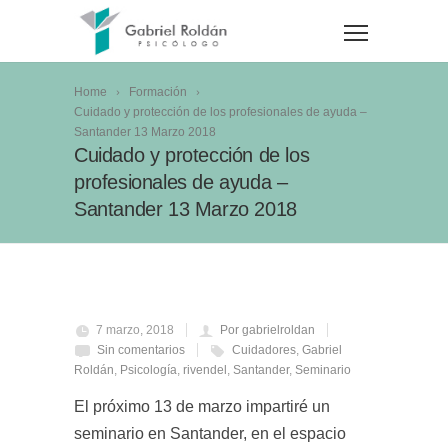
Home
Formación
Cuidado y protección de los profesionales de ayuda –
Santander 13 Marzo 2018
Cuidado y protección de los
profesionales de ayuda –
Santander 13 Marzo 2018
7 marzo, 2018
Por gabrielroldan
Sin comentarios
Cuidadores
,
Gabriel
Roldán
,
Psicología
,
rivendel
,
Santander
,
Seminario
El próximo 13 de marzo impartiré un
seminario en Santander, en el espacio