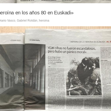
eroína en los años 80 en Euskadi»
iario Vasco
,
Gabriel Roldán
,
heroina