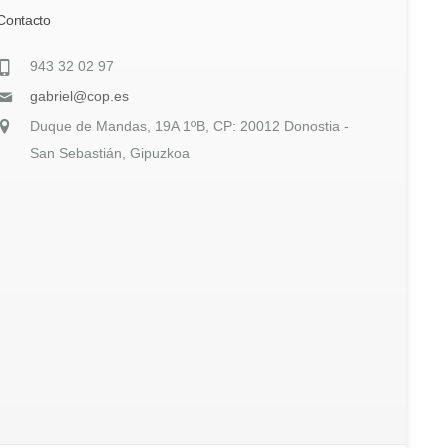
Contacto
943 32 02 97
gabriel@cop.es
Duque de Mandas, 19A 1ºB, CP: 20012 Donostia -
San Sebastián, Gipuzkoa