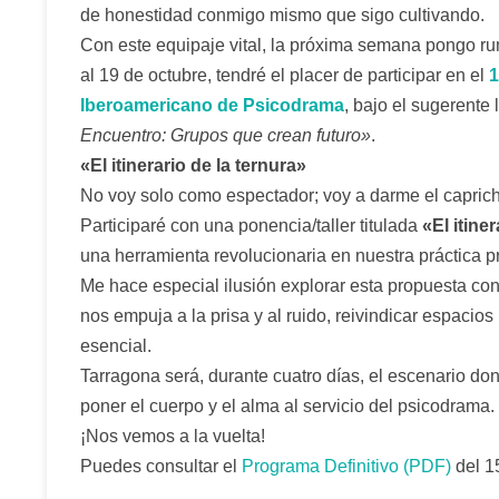
de honestidad conmigo mismo que sigo cultivando.
Con este equipaje vital, la próxima semana pongo r
al 19 de octubre, tendré el placer de participar en el
1
Iberoamericano de Psicodrama
, bajo el sugerente
Encuentro: Grupos que crean futuro»
.
«El itinerario de la ternura»
No voy solo como espectador; voy a darme el capric
Participaré con una ponencia/taller titulada
«El itine
una herramienta revolucionaria en nuestra práctica p
Me hace especial ilusión explorar esta propuesta co
nos empuja a la prisa y al ruido, reivindicar espaci
esencial.
Tarragona será, durante cuatro días, el escenario d
poner el cuerpo y el alma al servicio del psicodrama.
¡Nos vemos a la vuelta!
Puedes consultar el
Programa Definitivo (PDF)
del 1