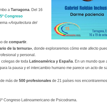
umbo a
Tarragona
. Del 16
5º Congreso
 lema
«Arquitectura del
ho de
compartir
.
rario de la ternura»
, donde exploraremos cómo este afecto pue
rofesional y personal.
n colegas de toda
Latinoamérica y España
. En un mundo que
os para la pausa y el intercambio humano me parece un acto de s
onde más de
500 profesionales
de 21 países nos encontraremos
5º Congreso Latinoamericano de Psicodrama.