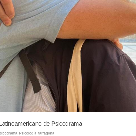
o Latinoamericano de Psicodrama
sicodrama
,
Psicología
,
tarragona