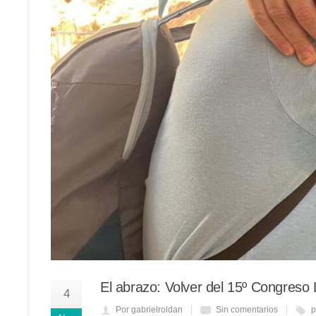
El abrazo: Volver del 15º Congres
4
Por gabrielroldan
Sin comentarios
p