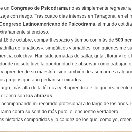
de un
Congreso de Psicodrama
no es simplemente regresar a 
izaje con riesgo. Tras cuatro días intensos en Tarragona, en el 
 Congreso Latinoamericano de Psicodrama
,
el mundo cotidi
extrañamente silencioso.
al 18 de octubre, compartí espacio y tiempo con más de
500 pe
adrilla de lunáticos», simpáticos y amables, con quienes me s
iencia colectiva. Han sido jornadas de saltar, gritar, llorar y reír.
s donde no solo tuve la oportunidad de observar cómo trabajan o
 y aprender de su maestría, sino también de asomarme a algun
os propios que aún pedían ser mirados.
argo, más allá de la técnica y el aprendizaje, lo que realmente
 el alma son
los abrazos
.
acompañando mi recorrido profesional a lo largo de los años. 
drama cobra su sentido más puro: el encuentro verdadero.
s historias compartidas y la calidez de los que, como yo, creen