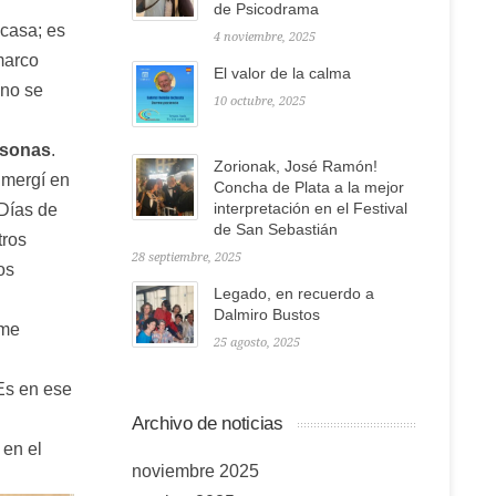
de Psicodrama
casa; es
4 noviembre, 2025
marco
El valor de la calma
ano se
10 octubre, 2025
rsonas
.
Zorionak, José Ramón!
umergí en
Concha de Plata a la mejor
interpretación en el Festival
 Días de
de San Sebastián
tros
28 septiembre, 2025
os
Legado, en recuerdo a
Dalmiro Bustos
 me
25 agosto, 2025
Es en ese
Archivo de noticias
 en el
noviembre 2025