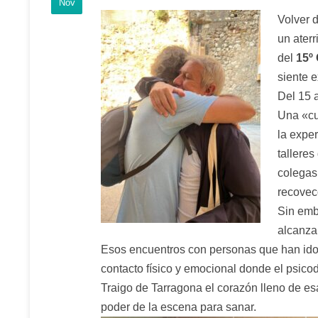
Nov
Volver 
un aterr
del
15º
siente 
Del 15 
Una «cu
la exper
tallere
colegas
recovec
Sin emb
alcanza
Esos encuentros con personas que han ido 
contacto físico y emocional donde el psico
Traigo de Tarragona el corazón lleno de esa
poder de la escena para sanar.